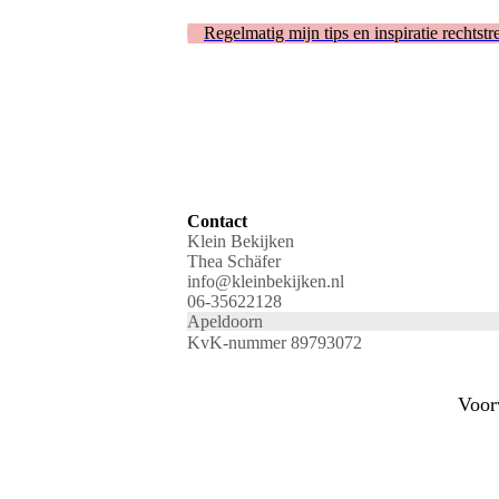
Regelmatig mijn tips en inspiratie rechtst
Contact
Klein Bekijken
Thea Schäfer
info@kleinbekijken.nl
06-35622128
Apeldoorn
KvK-nummer 89793072
Voor