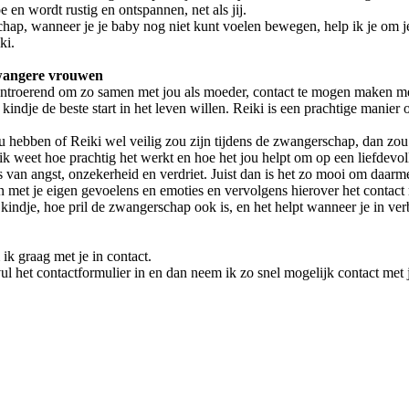
 en wordt rustig en ontspannen, net als jij.
ap, wanneer je je baby nog niet kunt voelen bewegen, help ik je om je 
ki.
 zwangere vrouwen
 ontroerend om zo samen met jou als moeder, contact te mogen maken m
ndje de beste start in het leven willen. Reiki is een prachtige manier o
 hebben of Reiki wel veilig zou zijn tijdens de zwangerschap, dan zou 
k weet hoe prachtig het werkt en hoe het jou helpt om op een liefdevol
van angst, onzekerheid en verdriet. Juist dan is het zo mooi om daarme
n met je eigen gevoelens en emoties en vervolgens hierover het contact 
kindje, hoe pril de zwangerschap ook is, en het helpt wanneer je in ve
ik graag met je in contact.
vul het contactformulier in en dan neem ik zo snel mogelijk contact met 