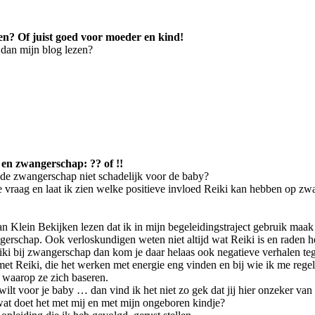
en? Of juist goed voor moeder en kind!
 dan mijn blog lezen?
 en zwangerschap: ?? of !!
ns de zwangerschap niet schadelijk voor de baby?
ze vraag en laat ik zien welke positieve invloed Reiki kan hebben op 
Klein Bekijken lezen dat ik in mijn begeleidingstraject gebruik maak v
ngerschap. Ook verloskundigen weten niet altijd wat Reiki is en raden he
iki bij zwangerschap dan kom je daar helaas ook negatieve verhalen teg
et Reiki, die het werken met energie eng vinden en bij wie ik me rege
 waarop ze zich baseren.
lt voor je baby … dan vind ik het niet zo gek dat jij hier onzeker van w
wat doet het met mij en met mijn ongeboren kindje?