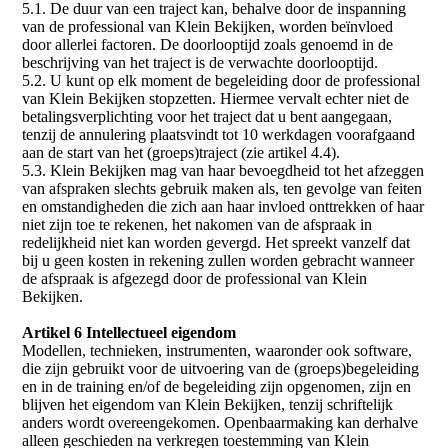
5.1. De duur van een traject kan, behalve door de inspanning
van de professional van Klein Bekijken, worden beïnvloed
door allerlei factoren. De doorlooptijd zoals genoemd in de
beschrijving van het traject is de verwachte doorlooptijd.
5.2. U kunt op elk moment de begeleiding door de professional
van Klein Bekijken stopzetten. Hiermee vervalt echter niet de
betalingsverplichting voor het traject dat u bent aangegaan,
tenzij de annulering plaatsvindt tot 10 werkdagen voorafgaand
aan de start van het (groeps)traject (zie artikel 4.4).
5.3. Klein Bekijken mag van haar bevoegdheid tot het afzeggen
van afspraken slechts gebruik maken als, ten gevolge van feiten
en omstandigheden die zich aan haar invloed onttrekken of haar
niet zijn toe te rekenen, het nakomen van de afspraak in
redelijkheid niet kan worden gevergd. Het spreekt vanzelf dat
bij u geen kosten in rekening zullen worden gebracht wanneer
de afspraak is afgezegd door de professional van Klein
Bekijken.
Artikel 6 Intellectueel eigendom
Modellen, technieken, instrumenten, waaronder ook software,
die zijn gebruikt voor de uitvoering van de (groeps)begeleiding
en in de training en/of de begeleiding zijn opgenomen, zijn en
blijven het eigendom van Klein Bekijken, tenzij schriftelijk
anders wordt overeengekomen. Openbaarmaking kan derhalve
alleen geschieden na verkregen toestemming van Klein