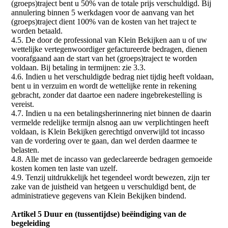
(groeps)traject bent u 50% van de totale prijs verschuldigd. Bij
annulering binnen 5 werkdagen voor de aanvang van het
(groeps)traject dient 100% van de kosten van het traject te
worden betaald.
4.5. De door de professional van Klein Bekijken aan u of uw
wettelijke vertegenwoordiger gefactureerde bedragen, dienen
voorafgaand aan de start van het (groeps)traject te worden
voldaan. Bij betaling in termijnen: zie 3.3.
4.6. Indien u het verschuldigde bedrag niet tijdig heeft voldaan,
bent u in verzuim en wordt de wettelijke rente in rekening
gebracht, zonder dat daartoe een nadere ingebrekestelling is
vereist.
4.7. Indien u na een betalingsherinnering niet binnen de daarin
vermelde redelijke termijn alsnog aan uw verplichtingen heeft
voldaan, is Klein Bekijken gerechtigd onverwijld tot incasso
van de vordering over te gaan, dan wel derden daarmee te
belasten.
4.8. Alle met de incasso van gedeclareerde bedragen gemoeide
kosten komen ten laste van uzelf.
4.9. Tenzij uitdrukkelijk het tegendeel wordt bewezen, zijn ter
zake van de juistheid van hetgeen u verschuldigd bent, de
administratieve gegevens van Klein Bekijken bindend.
Artikel 5 Duur en (tussentijdse) beëindiging van de
begeleiding