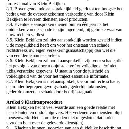
professional van Klein Bekijken.
8.3. Bovengenoemde aansprakelijkheid geldt tot ten hoogste het
bedrag van de overeengekomen vergoeding van door Klein
Bekijken te leveren diensten en/of producten.
8.4. Eventuele aanspraken dienen binnen één jaar na het
ontdekken van de schade te zijn ingediend, bij gebreke waarvan
u uw rechten verliest.
8.5. Klein Bekijken zal niet aansprakelijk worden gesteld indien
u de mogelijkheid heeft om voor het ontstaan van schade
rechtstreeks uw eigen verzekeringsmaatschappij dan wel die
van een derde aan te spreken.
8.6. Klein Bekijken zal nooit aansprakelijk zijn voor schade, die
het gevolg is van door u onjuiste en/of onvolledige en/of niet
tijdig verstrekte gegevens. U staat in voor de juistheid en
volledigheid van de voor het traject essentiële informatie.
8.7. Klein Bekijken is niet aansprakelijk voor indirecte schade,
daaronder begrepen gevolgschade, gederfde inkomsten,
gederfde omzet en schade door bedrijfsstagnatie.
Artikel 9 Klachtenprocedure
Klein Bekijken hecht veel waarde aan een goede relatie met
haar klanten en opdrachtgevers. Het verlenen van diensten blijft
mensenwerk. Het is om die reden niet uitgesloten dat u niet
tevreden bent over de geleverde dienst(en).
9.1. Klachten kunnen, voorzien van een duidelijke beschrijving,