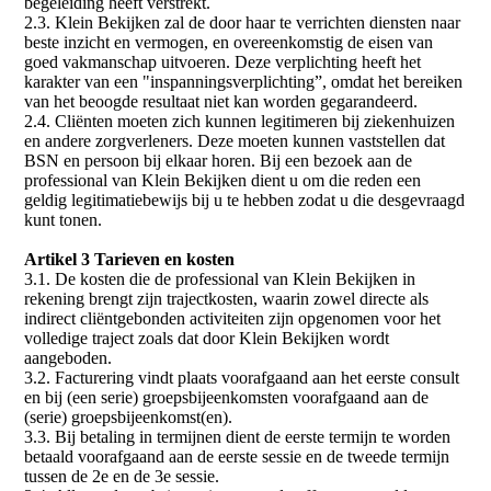
begeleiding heeft verstrekt.
2.3. Klein Bekijken zal de door haar te verrichten diensten naar
beste inzicht en vermogen, en overeenkomstig de eisen van
goed vakmanschap uitvoeren. Deze verplichting heeft het
karakter van een "inspanningsverplichting”, omdat het bereiken
van het beoogde resultaat niet kan worden gegarandeerd.
2.4. Cliënten moeten zich kunnen legitimeren bij ziekenhuizen
en andere zorgverleners. Deze moeten kunnen vaststellen dat
BSN en persoon bij elkaar horen. Bij een bezoek aan de
professional van Klein Bekijken dient u om die reden een
geldig legitimatiebewijs bij u te hebben zodat u die desgevraagd
kunt tonen.
Artikel 3 Tarieven en kosten
3.1. De kosten die de professional van Klein Bekijken in
rekening brengt zijn trajectkosten, waarin zowel directe als
indirect cliëntgebonden activiteiten zijn opgenomen voor het
volledige traject zoals dat door Klein Bekijken wordt
aangeboden.
3.2. Facturering vindt plaats voorafgaand aan het eerste consult
en bij (een serie) groepsbijeenkomsten voorafgaand aan de
(serie) groepsbijeenkomst(en).
3.3. Bij betaling in termijnen dient de eerste termijn te worden
betaald voorafgaand aan de eerste sessie en de tweede termijn
tussen de 2e en de 3e sessie.