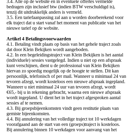
3.4. Alle op de website en in eventuele offertes vermelde
bedragen zijn inclusief btw (indien BTW verschuldigd is),
tenzij dit uitdrukkelijk anders is vermeld.
3.5. Een tariefaanpassing zal aan u worden doorberekend voor
elk traject dat u start vanaf het moment van publicatie van het
nieuwe tarief op de website.
Artikel 4 Betalingsvoorwaarden
4.1. Betaling vindt plaats op basis van het gehele traject zoals
dat door Klein Bekijken wordt aangeboden.
4.2. In een begeleidingstraject van Klein Bekijken is het aantal
(individuele) sessies vastgelegd. Indien u niet op een afspraak
kunt verschijnen, dient u de professional van Klein Bekijken
hiervan zo spoedig mogelijk op de hoogte te stellen. Dit kan
persoonlijk, telefonisch of per mail. Wanneer u minimaal 24 van
tevoren afzegt, wordt kosteloos een nieuwe afspraak ingepland.
Wanneer u niet minimaal 24 uur van tevoren afzegt, wordt
€65,- bij u in rekening gebracht, waarna een nieuwe afspraak
wordt ingepland. U dient het in het traject afgesproken aantal
sessies af te nemen.
4.3. Bij groepsbijeenkomsten vindt geen restitutie plaats van
gemiste bijeenkomsten.
4.4. Bij annulering van het volledige traject tot 10 werkdagen
voorafgaand aan de start van een (groeps)traject is kosteloos.
Bij annulering binnen 10 werkdagen voor aanvang van het